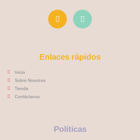
I
F
n
a
s
c
t
e
a
b
g
o
r
o
Enlaces rápidos
a
k
m
-
Inicio
f
Sobre Nosotros
Tienda
Contáctanos
Políticas