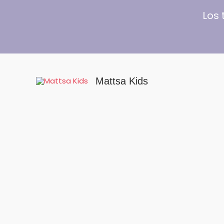
Ir
Los 
al
contenido
Mattsa Kids