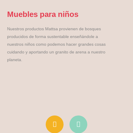
Muebles para niños
Nuestros productos Mattsa provienen de bosques
producidos de forma sustentable enseñándole a
nuestros niños como podemos hacer grandes cosas
cuidando y aportando un granito de arena a nuestro
planeta.
I
F
n
a
s
c