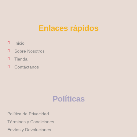
t
e
a
b
g
o
r
o
Enlaces rápidos
a
k
m
-
Inicio
f
Sobre Nosotros
Tienda
Contáctanos
Políticas
Política de Privacidad
Términos y Condiciones
Envíos y Devoluciones